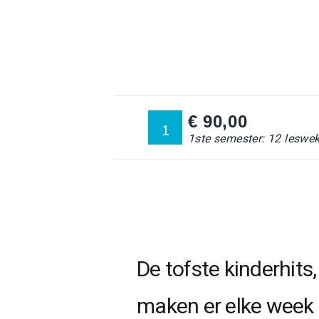
€ 90,00
1
1ste semester: 12 leswe
De tofste kinderhits
maken er elke week 