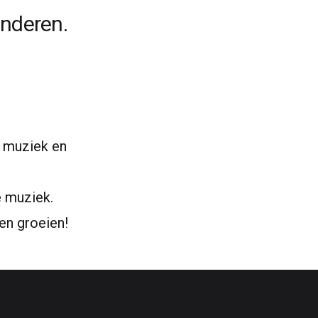
nderen.
n muziek en
e muziek.
en groeien!