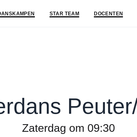
a naar:
Ga naar:
Ga naar:
DANSKAMPEN
STAR TEAM
DOCENTEN
erdans Peuter/
Zaterdag om 09:30