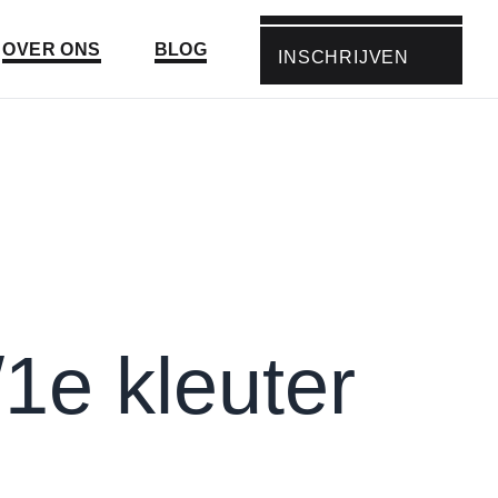
Ga naar:
Ga naar:
OVER ONS
BLOG
INSCHRIJVEN
GA NAAR:
​1e kleuter