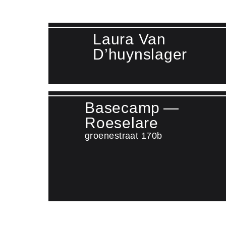
Laura Van
D’huynslager
Lees meer over Laura Van D'huynslager
Basecamp —
Roeselare
groenestraat 170b