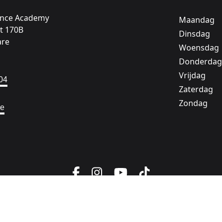
ance Academy
Maandag
t 170B
Dinsdag
are
Woensdag
Donderdag
Vrijdag
04
Zaterdag
Zondag
be
Facebook
Instagram
YouTube
TikTok
624 146)
Ga naar:
Ga naar:
ALGEMENE VOORWAARDEN
COOKIE P