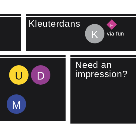
Kleuterdans
F
K
via fun
Need an
impression?
U
D
M
Lees meer over Watch vide