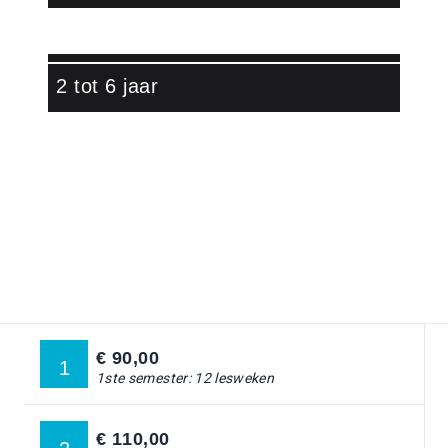
Lees meer over Watch video
2 tot 6 jaar
Ga naar:
DANSLESSEN
Ga naar:
DANSKAMPEN
Ga naar:
STAR TEAM
€ 90,00
1
Ga naar:
DOCENTEN
1ste semester: 12 lesweken
Ga naar:
OVER ONS
€ 110,00