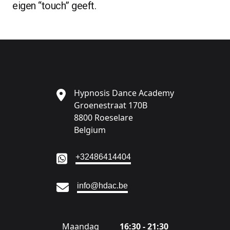
eigen
“
touch” geeft.
Hypnosis Dance Academy
Groenestraat 170B
8800 Roeselare
Belgium
Ga naar:
+32486414404
Ga naar:
info@hdac.be
Maandag
16:30 - 21:30