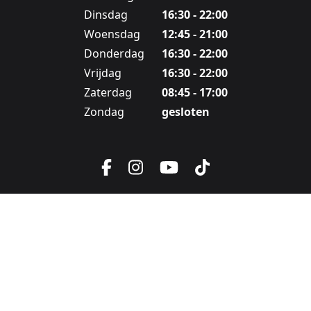
Dinsdag
16:30 - 22:00
Woensdag
12:45 - 21:00
Donderdag
16:30 - 22:00
Vrijdag
16:30 - 22:00
Zaterdag
08:45 - 17:00
Zondag
gesloten
Facebook
Instagram
YouTube
TikTok
Ga naar:
Ga naar:
Ga naar:
ALGEMENE VOORWAARDEN
COOKIE POLICY
PRIVACY POLICY
Ga naar:
VRIJETIJDSPAS