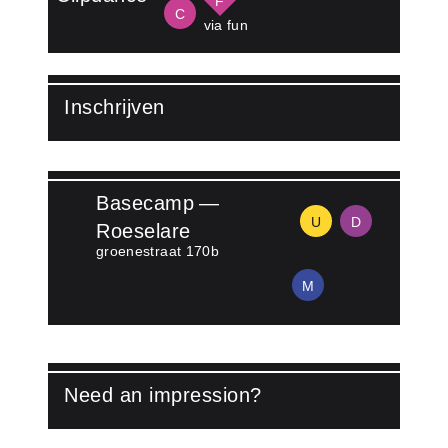
F
C
via fun
Inschrijven
Lees meer over Inschrijven
Basecamp —
U
D
Roeselare
groenestraat 170b
M
Need an impression?
Lees meer over Watch video