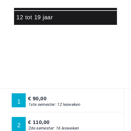
12 tot 19 jaar
Ga naar:
DANSLESSEN
Ga naar:
DANSKAMPEN
Ga naar:
STAR TEAM
€ 90,00
1
Ga naar:
DOCENTEN
1ste semester: 12 lesweken
Ga naar:
OVER ONS
€ 110,00
2
2de semester: 16 lesweken