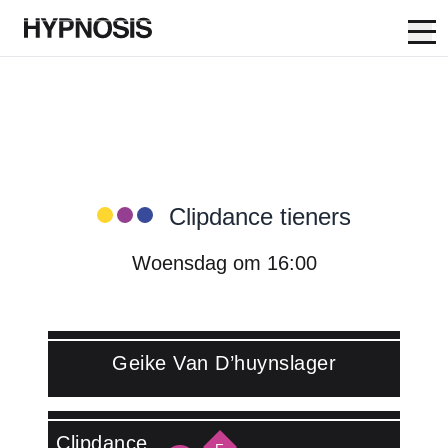
Op
Skip to content
Hypnosis Dance Academy:
Clipdance tieners
Woensdag om 16:00
Geike Van D’huynslager
Lees meer over Geike Van D'huynslager
Clipdance