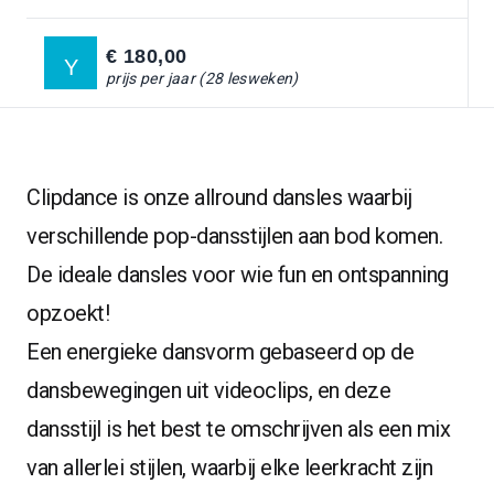
Ga naar:
BLOG
€ 180,00
Y
prijs per jaar (28 lesweken)
INSCHRIJVEN
GA NAAR:
Clipdance is onze allround dansles waarbij
verschillende pop-dansstijlen aan bod komen.
De ideale dansles voor wie fun en ontspanning
opzoekt!
Een energieke dansvorm gebaseerd op de
dansbewegingen uit videoclips, en deze
dansstijl is het best te omschrijven als een mix
van allerlei stijlen, waarbij elke leerkracht zijn