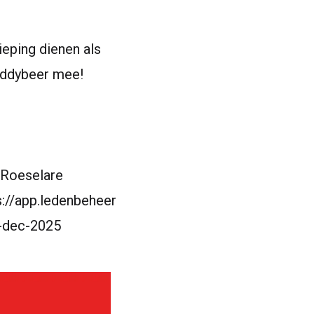
ieping dienen als
teddybeer mee!
 Roeselare
://​app​.leden​be​heer​
1​6​-​d​e​c​-2025