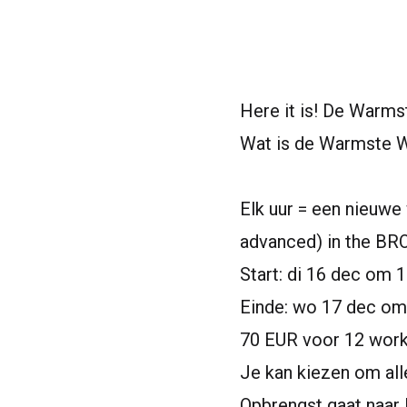
Here it is! De Warm
Wat is de Warmste 
Elk uur = een nieuw
advanced) in the B
Start: di 16 dec om 1
Einde: wo 17 dec om
70 EUR voor 12 work
Je kan kiezen om all
Opbrengst gaat naa