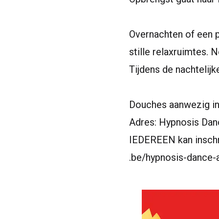
Overnachten of een p
stille relaxruimtes.
Tijdens de nachtelij
Douches aanwezig in
Adres: Hypnosis Da
IEDEREEN kan inschr
.be/​h​y​p​n​o​s​i​s​-​d​a​n​c​e​-