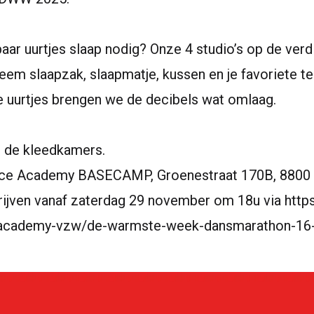
aar uurtjes slaap nodig? Onze 4 studio’s op de verd
 Neem slaapzak, slaapmatje, kussen en je favoriete 
ke uurtjes brengen we de decibels wat omlaag.
 de kleedkamers.
nce Academy BASECAMP, Groenestraat 170B, 8800
ijven vanaf zaterdag 29 november om 18u via
https
​a​c​a​d​e​m​y​-​v​z​w​/​d​e​-​w​a​r​m​s​t​e​-​w​e​e​k​-​d​a​n​s​m​a​r​a​t​h​o​n​-​