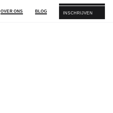
Ga naar:
Ga naar:
OVER ONS
BLOG
INSCHRIJVEN
GA NAAR: