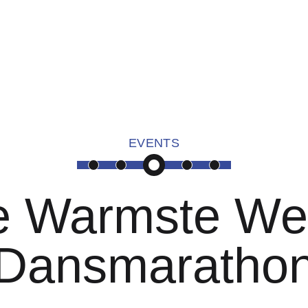
EVENTS
e Warmste We
Hypnosis Dance Academy:
Dansmaratho