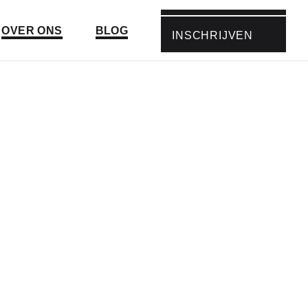
Ga naar:
Ga naar:
OVER ONS
BLOG
INSCHRIJVEN
GA NAAR: