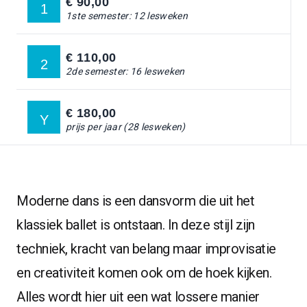
€ 90,00
1
1ste semester: 12 lesweken
Ga naar:
DOCENTEN
€ 110,00
Ga naar:
OVER ONS
2
2de semester: 16 lesweken
Ga naar:
BLOG
€ 180,00
Y
prijs per jaar (28 lesweken)
INSCHRIJVEN
GA NAAR:
Moderne dans is een dansvorm die uit het
klassiek ballet is ontstaan. In deze stijl zijn
techniek, kracht van belang maar improvisatie
en creativiteit komen ook om de hoek kijken.
Alles wordt hier uit een wat lossere manier