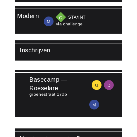
Lees meer over Jamie Reynolds
Modern
STA/​INT
C
M
via challenge
Inschrijven
Lees meer over Inschrijven
Basecamp —
U
D
Roeselare
groenestraat 170b
M