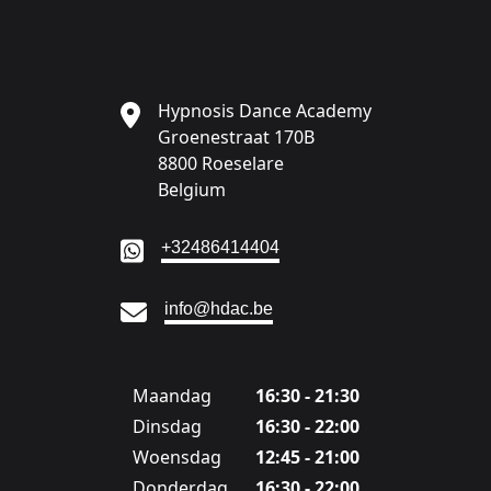
Hypnosis Dance Academy
Groenestraat 170B
8800 Roeselare
Belgium
Ga naar:
+32486414404
Ga naar:
info@hdac.be
Maandag
16:30 - 21:30
Dinsdag
16:30 - 22:00
Woensdag
12:45 - 21:00
Donderdag
16:30 - 22:00