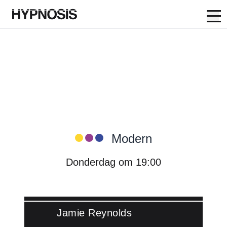
Op
Skip to content
Hypnosis Dance Academy:
Modern
Donderdag om 19:00
Jamie Reynolds