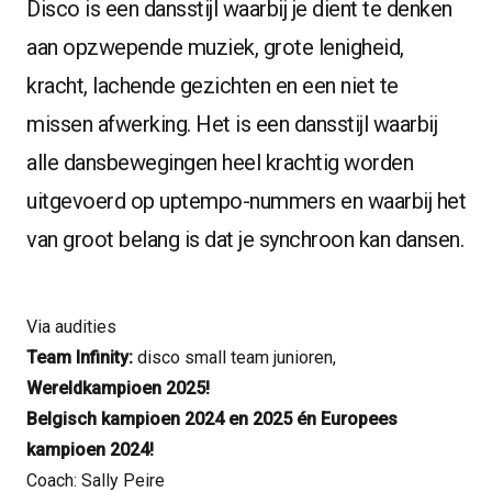
Disco is een dansstijl waarbij je dient te denken
Ga naar:
BLOG
aan opzwepende muziek, grote lenigheid,
kracht, lachende gezichten en een niet te
missen afwerking. Het is een dansstijl waarbij
INSCHRIJVEN
GA NAAR:
alle dansbewegingen heel krachtig worden
uitgevoerd op uptempo-nummers en waarbij het
van groot belang is dat je synchroon kan dansen.
Via audities
Team Infinity:
disco small team junioren,
Wereldkampioen 2025!
Belgisch kampioen 2024 en 2025 én Europees
kampioen 2024!
Coach: Sally Peire