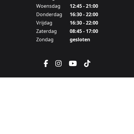
Woensdag
12:45 - 21:00
Donderdag
16:30 - 22:00
Vrijdag
16:30 - 22:00
Zaterdag
08:45 - 17:00
Zondag
gesloten
Facebook
Instagram
YouTube
TikTok
Ga naar:
Ga naar:
Ga naar:
ALGEMENE VOORWAARDEN
COOKIE POLICY
PRIVACY POLICY
Ga naar:
VRIJETIJDSPAS
© 2026 Hypnosis Dance Academy (BE 0875 624 146)