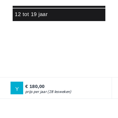
12 tot 19 jaar
Ga naar:
DANSLESSEN
Ga naar:
DANSKAMPEN
Ga naar:
STAR TEAM
€ 180,00
Y
Ga naar:
DOCENTEN
prijs per jaar (28 lesweken)
Ga naar:
OVER ONS