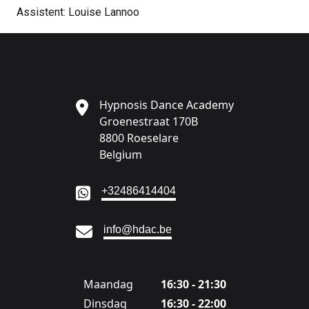
Assistent: Louise Lannoo
Hypnosis Dance Academy
Groenestraat 170B
8800 Roeselare
Belgium
Ga naar:
+32486414404
Ga naar:
info@hdac.be
Maandag
16:30 - 21:30
Dinsdag
16:30 - 22:00