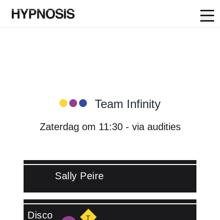
Op
Skip to content
Hypnosis Dance Academy:
Team Infinity
Zaterdag om 11:30 ‐ via audities
Sally Peire
Lees meer over Sally Peire
Disco
T