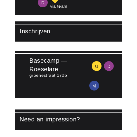
D
via team
Inschrijven
Lees meer over Inschrijven
Basecamp —
U
D
Roeselare
groenestraat 170b
M
Need an impression?
Lees meer over Watch video