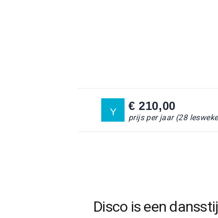
€ 210,00
Y
prijs per jaar (28 leswek
Disco is een danssti