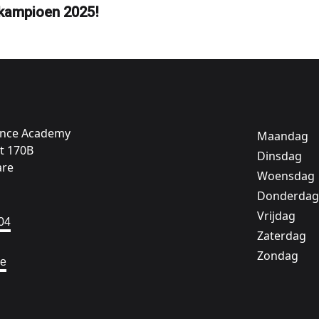
kampioen 2025!
ance Academy
Maandag
t 170B
Dinsdag
are
Woensdag
Donderdag
Vrijdag
04
Zaterdag
Zondag
be