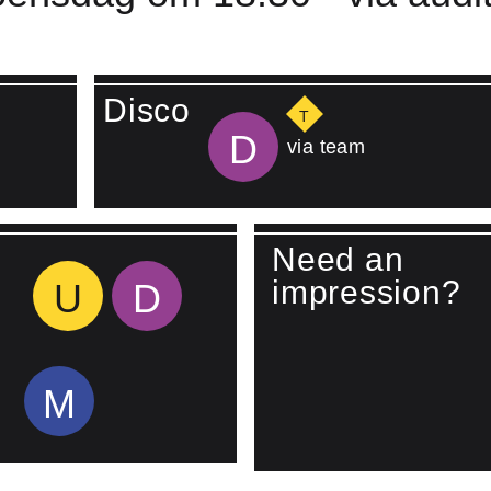
Disco
T
D
via team
Need an
impression?
U
D
M
Lees meer over Watch vide