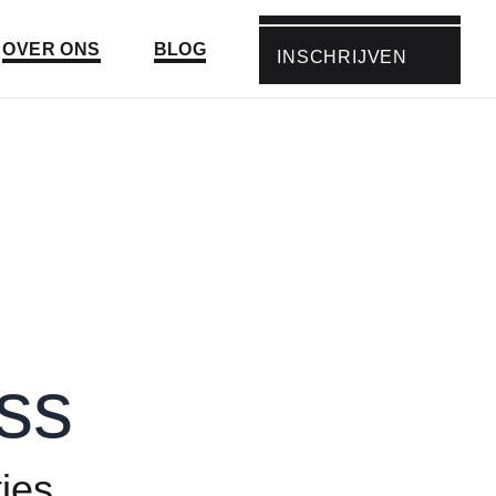
Ga naar:
Ga naar:
OVER ONS
BLOG
INSCHRIJVEN
GA NAAR:
ss
ies