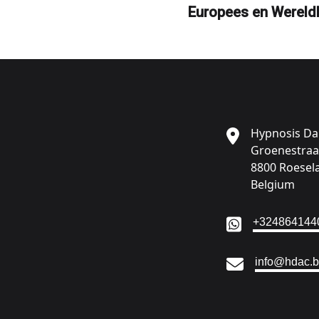
Europees en Wereld
Hypnosis D
Groenestraa
8800 Roesel
Belgium
Ga naar:
+324864144
Ga naar:
info@hdac.