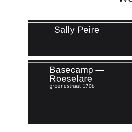
Sally Peire
Lees meer over Sally Peire
Basecamp —
Roeselare
groenestraat 170b