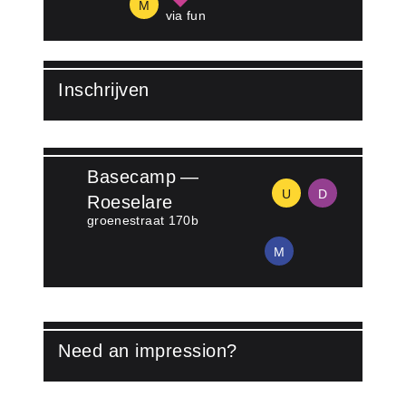
M
via fun
Inschrijven
Lees meer over Inschrijven
Basecamp —
U
D
Roeselare
groenestraat 170b
M
Need an impression?
Lees meer over Watch video