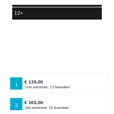
12+
Ga naar:
DANSLESSEN
Ga naar:
DANSKAMPEN
Ga naar:
STAR TEAM
€ 135,00
1
Ga naar:
DOCENTEN
1ste semester: 12 lesweken
Ga naar:
OVER ONS
€ 165,00
2
2de semester: 16 lesweken