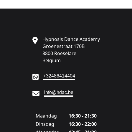
Hypnosis Dance Academy
Groenestraat 170B
8800 Roeselare
Belgium
Ga naar:
+32486414404
Ga naar:
info@hdac.be
Maandag
16:30 - 21:30
Dinsdag
16:30 - 22:00