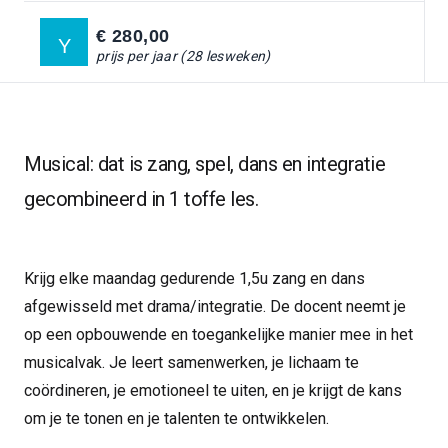
Ga naar:
BLOG
€ 280,00
Y
prijs per jaar (28 lesweken)
INSCHRIJVEN
GA NAAR:
Musical: dat is zang, spel, dans en integratie
gecombineerd in 1 toffe les.
Krijg elke maandag gedurende 1,5u zang en dans
afgewisseld met drama/​integratie. De docent neemt je
op een opbouwende en toegankelijke manier mee in het
musicalvak. Je leert samenwerken, je lichaam te
coördineren, je emotioneel te uiten, en je krijgt de kans
om je te tonen en je talenten te ontwikkelen.