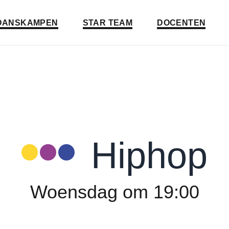
a naar:
Ga naar:
Ga naar:
DANSKAMPEN
STAR TEAM
DOCENTEN
Hiphop
Hypnosis Dance Academy:
Woensdag om 19:00