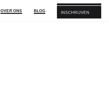
Ga naar:
Ga naar:
OVER ONS
BLOG
INSCHRIJVEN
GA NAAR: