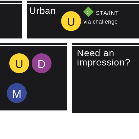
Urban
C
STA/​INT
U
via challenge
Need an
impression?
U
D
M
Lees meer over Watch vide