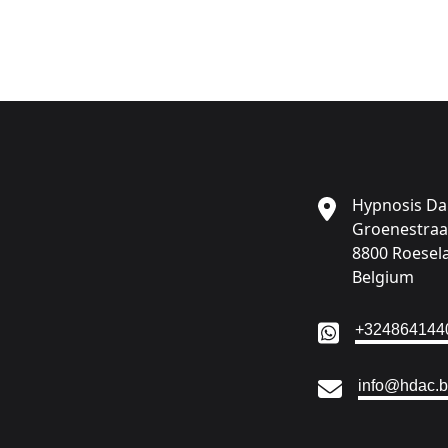
Hypnosis D
Groenestraa
8800 Roesel
Belgium
Ga naar:
+324864144
Ga naar:
info@hdac.