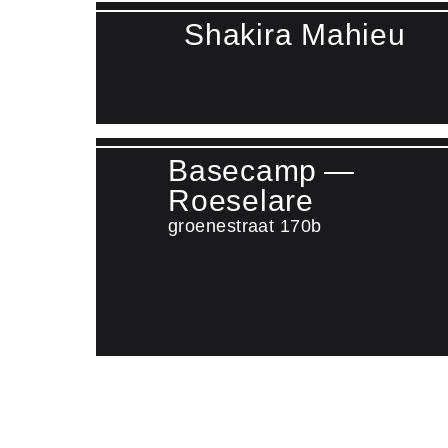
Shakira Mahieu
Lees meer over Shakira Mahieu
Basecamp —
Roeselare
groenestraat 170b