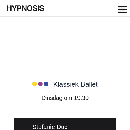
Op
Skip to content
Hypnosis Dance Academy:
Klassiek Ballet
Dinsdag om 19:30
Stefanie Duc