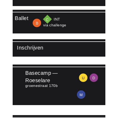
Lees meer over Stefanie Duc
Ballet
INT
C
B
via challenge
Inschrijven
Lees meer over Inschrijven
Basecamp —
U
D
Roeselare
groenestraat 170b
M