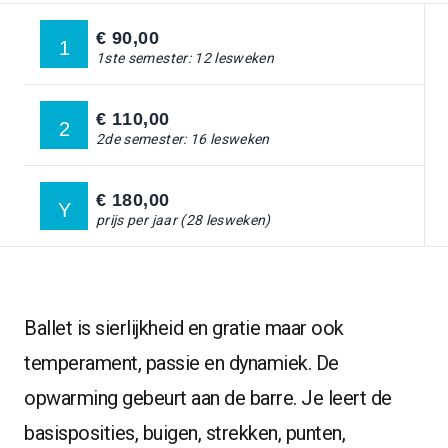
STAR TEAM
€ 90,00
1
1ste semester: 12 lesweken
Ga naar:
DOCENTEN
€ 110,00
2
Ga naar:
OVER ONS
2de semester: 16 lesweken
Ga naar:
BLOG
€ 180,00
Y
prijs per jaar (28 lesweken)
INSCHRIJVEN
GA NAAR:
Ballet is sierlijkheid en gratie maar ook
temperament, passie en dynamiek. De
opwarming gebeurt aan de barre. Je leert de
basisposities, buigen, strekken, punten,